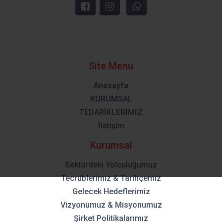
Site Menu
Anasayfa
KURUMSAL
TEDARİKLERİMİZ
İletişim
Kurumsal
Sektördeki Yolculuğumuz
Tecrüblerimiz & Tarihçemiz
Gelecek Hedeflerimiz
Vizyonumuz & Misyonumuz
Şirket Politikalarımız