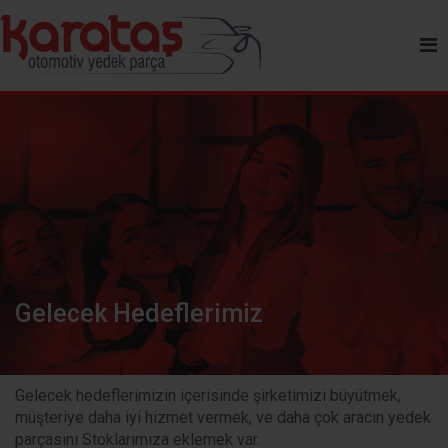
Gelecek Hedeflerimiz
Gelecek hedeflerimizin içerisinde şirketimizi büyütmek,
müşteriye daha iyi hizmet vermek, ve daha çok aracın yedek
parçasını Stoklarımıza eklemek var.