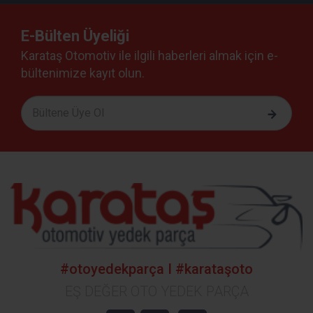
E-Bülten Üyeliği
Karataş Otomotiv ile ilgili haberleri almak için e-
bültenimize kayıt olun.
#otoyedekparça I #karataşoto
EŞ DEĞER OTO YEDEK PARÇA