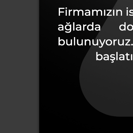
N
S
Da
Diğer sayfal
Teda