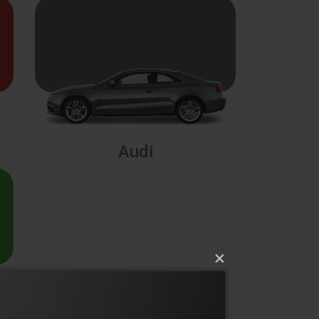
Audi
×