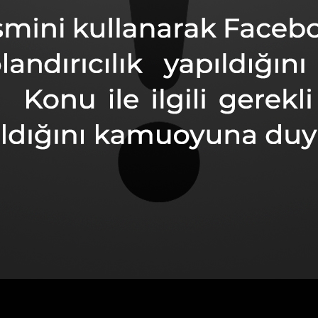
issan
Honda
uzuki
ihatsu
ar
riklerimiz
İletişim