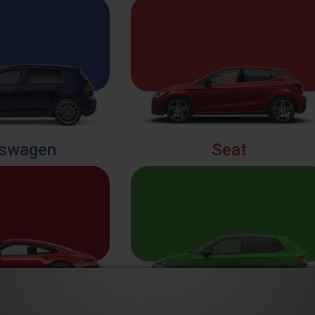
kswagen
Seat