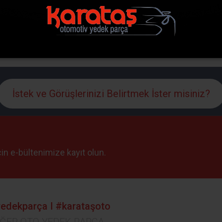
İstek ve Görüşlerinizi Belirtmek İster misiniz?
için e-bültenimize kayıt olun.
edekparça I #karataşoto
EĞER OTO YEDEK PARÇA