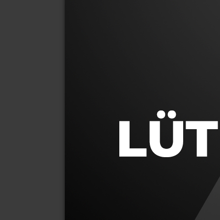
Po
Diğer Araçla
JA
T
M
Mit