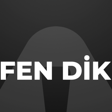
rsche
Skoda
rımız
PONYA
KORE
oyota
Kia
azda
Hyundai
subishi